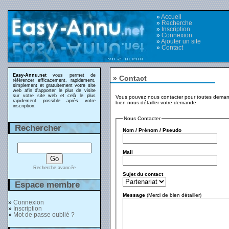
»
Accueil
»
Recherche
»
Inscription
»
Connexion
»
Ajouter un site
»
Contact
Easy-Annu.net
vous permet de
» Contact
référencer efficacement, rapidement,
simplement et gratuitement votre site
web afin d'apporter le plus de visite
sur votre site web et celà le plus
Vous pouvez nous contacter pour toutes deman
rapidement possible après votre
bien nous détailler votre demande.
inscription.
Nous Contacter
Rechercher
Nom / Prénom / Pseudo
Mail
Recherche avancée
Sujet du contact
Espace membre
Message
(Merci de bien détailler)
»
Connexion
»
Inscription
»
Mot de passe oublié ?