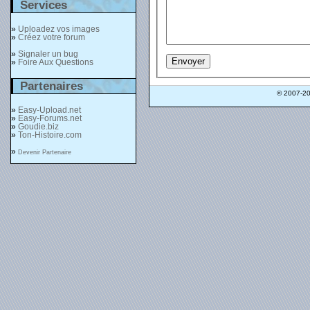
Services
»
Uploadez vos images
»
Créez votre forum
»
Signaler un bug
»
Foire Aux Questions
Partenaires
© 2007-2
»
Easy-Upload.net
»
Easy-Forums.net
»
Goudie.biz
»
Ton-Histoire.com
»
Devenir Partenaire