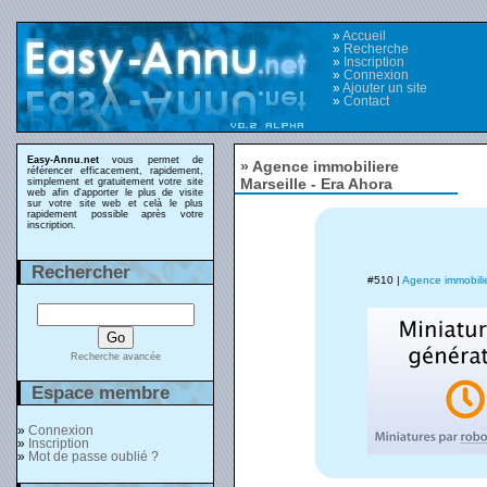
»
Accueil
»
Recherche
»
Inscription
»
Connexion
»
Ajouter un site
»
Contact
Easy-Annu.net
vous permet de
» Agence immobiliere
référencer efficacement, rapidement,
Marseille - Era Ahora
simplement et gratuitement votre site
web afin d'apporter le plus de visite
sur votre site web et celà le plus
rapidement possible après votre
inscription.
Rechercher
#510 |
Agence immobilie
Recherche avancée
Espace membre
»
Connexion
»
Inscription
»
Mot de passe oublié ?