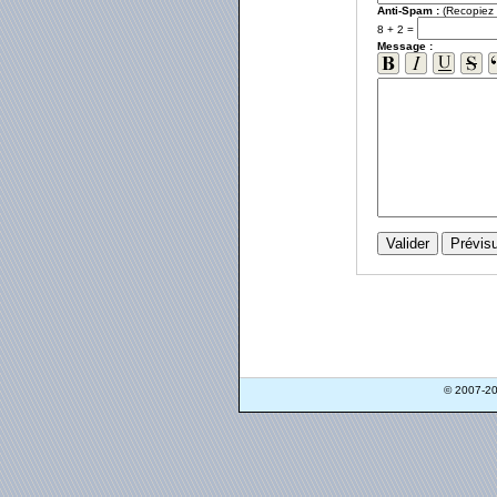
Anti-Spam :
(Recopiez l
8 + 2 =
Message :
© 2007-2