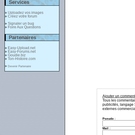
Services
»
Uploadez vos images
»
Créez votre forum
»
Signaler un bug
»
Foire Aux Questions
Partenaires
»
Easy-Upload.net
»
Easy-Forums.net
»
Goudie.biz
»
Ton-Histoire.com
»
Devenir Partenaire
Ajouter un comment
Tous les commentaire
publicités, langage 
externes commerciau
Pseudo :
Mail :