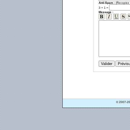
Anti-Spam :
(Recopiez l
3 + 1 =
Message :
© 2007-2