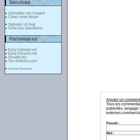
Services
»
Uploadez vos images
»
Créez votre forum
»
Signaler un bug
»
Foire Aux Questions
Partenaires
»
Easy-Upload.net
»
Easy-Forums.net
»
Goudie.biz
»
Ton-Histoire.com
»
Devenir Partenaire
Ajouter un comment
Tous les commentaire
publicités, langage 
externes commerciau
Pseudo :
Mail :