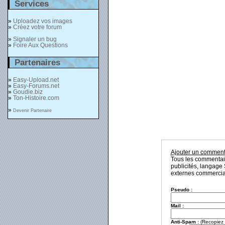
Services
»
Uploadez vos images
»
Créez votre forum
»
Signaler un bug
»
Foire Aux Questions
Partenaires
»
Easy-Upload.net
»
Easy-Forums.net
»
Goudie.biz
»
Ton-Histoire.com
»
Devenir Partenaire
Ajouter un comment
Tous les commentaire
publicités, langage 
externes commerciau
Pseudo :
Mail :
Anti-Spam :
(Recopiez l