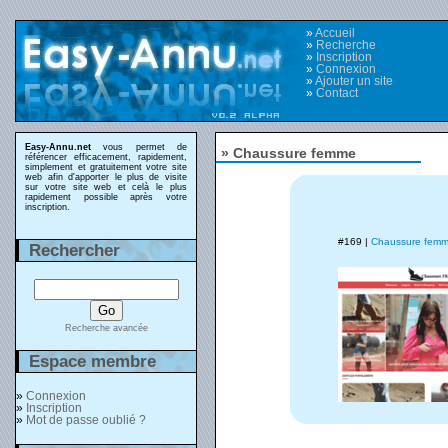
»
Accueil
»
Recherche
»
Inscription
»
Connexion
»
Ajouter un site
»
Contact
Easy-Annu.net
vous permet de
» Chaussure femme
référencer efficacement, rapidement,
simplement et gratuitement votre site
web afin d'apporter le plus de visite
sur votre site web et celà le plus
rapidement possible après votre
inscription.
#169 |
Chaussure fem
Rechercher
Recherche avancée
Espace membre
»
Connexion
»
Inscription
»
Mot de passe oublié ?